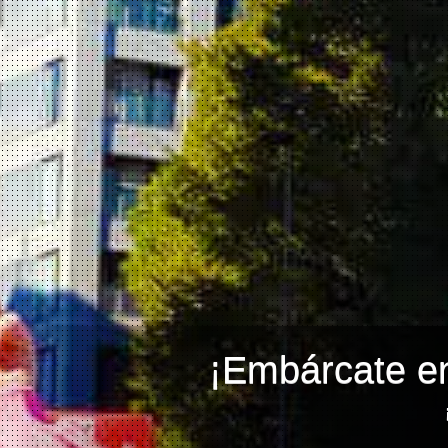
¡Embárcate en