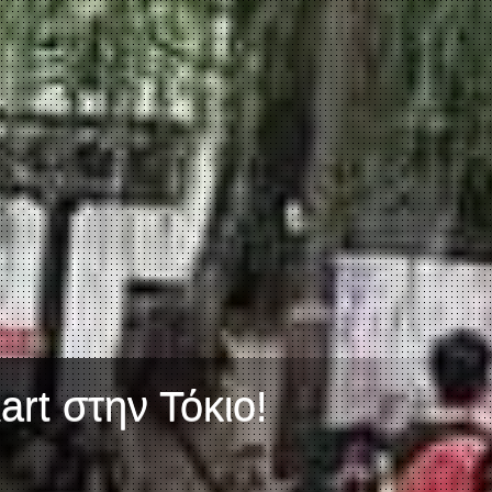
art στην Τόκιο!