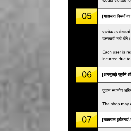
would violate loc
05
[यातायात नियमों क
प्रत्येक उपयोगकर्ता
उत्तरदायी नहीं होंगे।
Each user is res
incurred due to 
06
[अनसुलझे जुर्मान
दुकान स्थानीय अधिका
The shop may ch
07
[यातायात दुर्घटना