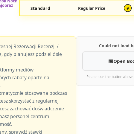
Standard
Regular Price
¥
Could not load b
esnej Rezerwacji Recenzji /
, gdy planujesz podzielić się
Open Bo
latformy mediów
órych rabaty oparte na
Please use the button above
.
tomatycznie stosowana podczas
hcesz skorzystać z regularnej
 chcesz zachować doświadczenie
 nasz personel centrum
omość.
eny, sprawdź stawki