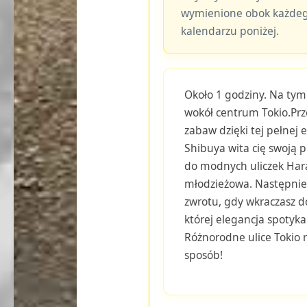
wymienione obok każdeg
kalendarzu poniżej.
Około 1 godziny. Na tym
wokół centrum Tokio.Prze
zabaw dzięki tej pełnej 
Shibuya wita cię swoją 
do modnych uliczek Hara
młodzieżowa. Następnie
zwrotu, gdy wkraczasz d
której elegancja spotyk
Różnorodne ulice Tokio 
sposób!