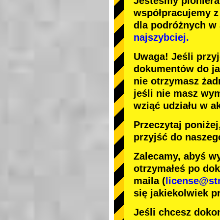
Jesteśmy
pionier
współpracujemy 
dla podróżnych w
najszybciej.
Uwaga! Jeśli przy
dokumentów do jaz
nie otrzymasz żad
jeśli nie masz wy
wziąć udziału w a
Przeczytaj poniże
przyjść do naszeg
Zalecamy, abyś wy
otrzymałeś po dok
maila (
license@st
się jakiekolwiek p
Jeśli chcesz dokon