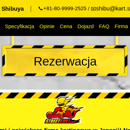
shibu@kart.s
t Shibuya
📞+81-80-9999-2525
📧
Specyfikacja
Opinie
Cena
Dojazd
FAQ
Firma
Rezerwacja