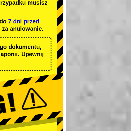
przypadku musisz
 do
7 dni przed
 za anulowanie.
ego dokumentu,
aponii. Upewnij