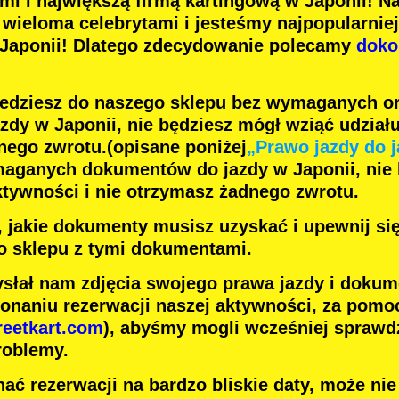
ami
i
największą firmą kartingową
w Japonii! N
z
wieloma celebrytami
i jesteśmy
najpopularnie
 Japonii! Dlatego zdecydowanie polecamy
doko
jedziesz do naszego sklepu bez wymaganych o
dy w Japonii, nie będziesz mógł wziąć udziału
nego zwrotu.
(opisane poniżej
„Prawo jazdy do j
maganych dokumentów do jazdy w Japonii, nie
ktywności i nie otrzymasz żadnego zwrotu.
j, jakie dokumenty musisz uzyskać i upewnij si
o sklepu z tymi dokumentami.
słał nam zdjęcia swojego prawa jazdy i dokum
onaniu rezerwacji naszej aktywności, za pomoc
reetkart.com
), abyśmy mogli wcześniej sprawdz
roblemy.
ać rezerwacji na bardzo bliskie daty, może ni