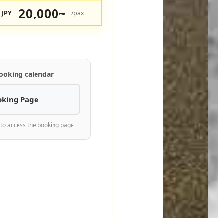
20,000~
JPY
/pax
ooking calendar
oking Page
 to access the booking page