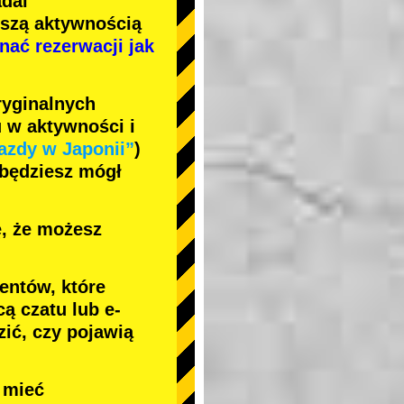
adal
jszą aktywnością
nać rezerwacji jak
ryginalnych
 w aktywności i
azdy w Japonii”
)
 będziesz mógł
ę, że możesz
entów, które
ą czatu lub e-
ić, czy pojawią
e mieć