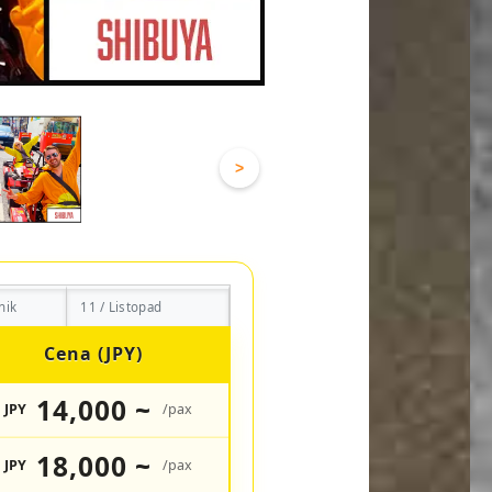
>
nik
11 / Listopad
Cena (JPY)
14,000 ~
JPY
/pax
18,000 ~
JPY
/pax