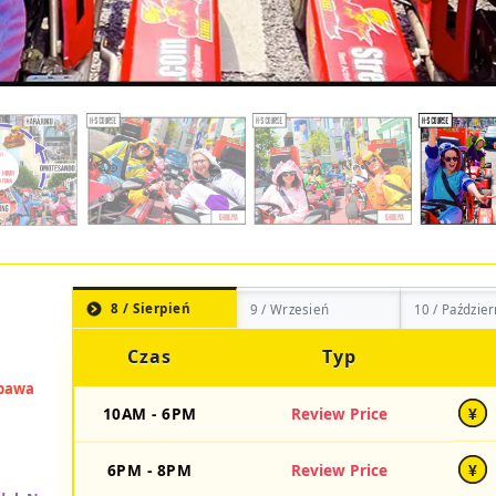
8 / Sierpień
9 / Wrzesień
10 / Paździer
Czas
Typ
10AM - 6PM
Review Price
¥
6PM - 8PM
Review Price
¥