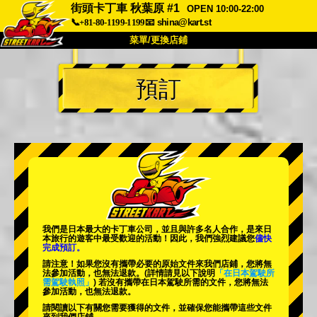
街頭卡丁車 秋葉原 #1
OPEN 10:00-22:00
📞+81-80-1199-1199
📧
shina@kart.st
菜單/更換店鋪
首頁
預訂
關於我們
規格
價格
交通資訊
顧客評價
常見問題
公司
預訂
更換店鋪
東京 品川 #1
東京 秋葉原 #1
東京 秋葉原 #2
東京 澀谷
我們是日本最大的卡丁車公司，並且與
許多名人
合作，是來日
東京 澀谷分店
東京灣
本旅行的遊客中
最受歡迎的活動
！因此，我們強烈建議您
儘快
完成預訂。
東京 淺草
大阪
請注意！如果您沒有攜帶必要的原始文件來我們店鋪，您將無
法參加活動，也無法退款。
(詳情請見以下說明
「在日本駕駛所
需駕駛執照」
) 若沒有攜帶在日本駕駛所需的文件，您將無法
沖繩
參加活動，也無法退款。
請閱讀以下有關您需要獲得的文件，並確保您能攜帶這些文件