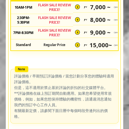
FLASH SALE REVIEW
7,000 ~
10AM-1PM
JPY
/pax
¥
PRICE!
2:30PM-
FLASH SALE REVIEW
8,000 ~
JPY
/pax
¥
5:30PM
PRICE!
FLASH SALE REVIEW
9,000 ~
7PM-8:30PM
JPY
/pax
¥
PRICE!
15,000~
Standard
Regular Price
JPY
/pax
¥
評論價格 / 早期預訂評論價格 / 當您計劃分享您的體驗時適用
評論價格。
但是，這不適用於禁止基於評論的折扣的社交媒體平台。
**評論價格在線上預訂期間自動應用。如果您希望使用常規
價格，例如，如果您想保持體驗的機密性，請通過消息通知
我們的預訂中心工作人員。
有關最新定價，請參閱下面日曆中每個時段旁邊列出的價
格。